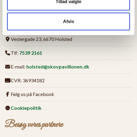
Tillad valgte
Firmainfo
Afvis
Skovpavillonen, Holsted Plantage
Vestergade 23, 6670 Holsted
Tlf:
7539 2161
E-mail:
holsted@skovpavillonen.dk
CVR: 36934182
Følg os på Facebook
Cookiepolitik
Besøg vores partnere