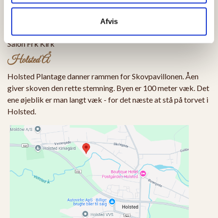
Afvis
Restaurant Det Blå Tog
Salon Frk Kirk
Holsted Å
Holsted Plantage danner rammen for Skovpavillonen. Åen
giver skoven den rette stemning. Byen er 100 meter væk. Det
ene øjeblik er man langt væk - for det næste at stå på torvet i
Holsted.