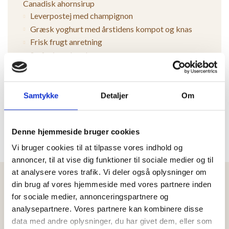
Canadisk ahornsirup
Leverpostej med champignon
Græsk yoghurt med årstidens kompot og knas
Frisk frugt anretning
Små wienerbrød
Rugbrød, franskbrød og rundstykker
Pris pr. person:
Samtykke
Detaljer
Om
kr. 155,-
Min. antal 20 personer
- derunder kr. 185 pr. person
Denne hjemmeside bruger cookies
Vi bruger cookies til at tilpasse vores indhold og
annoncer, til at vise dig funktioner til sociale medier og til
at analysere vores trafik. Vi deler også oplysninger om
din brug af vores hjemmeside med vores partnere inden
for sociale medier, annonceringspartnere og
analysepartnere. Vores partnere kan kombinere disse
Firmainfo
data med andre oplysninger, du har givet dem, eller som