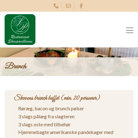
Gå
til
hovedindhold
Brunch
Skovens brunch buffet (min. 20 personer)
Røræg, bacon og brunch pølser
3 slags pålæg fra slagteren
3 slags oste med tilbehør
Hjemmebagte amerikanske pandekager med