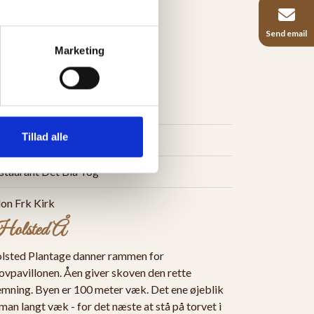
Send email
Marketing
søg vores partnere
utique Hotel Postgården
Tillad alle
tel Le Moulin Bleu Frankrig
staurant Det Blå Tog
lon Frk Kirk
olsted Å
lsted Plantage danner rammen for
ovpavillonen. Åen giver skoven den rette
emning. Byen er 100 meter væk. Det ene øjeblik
 man langt væk - for det næste at stå på torvet i