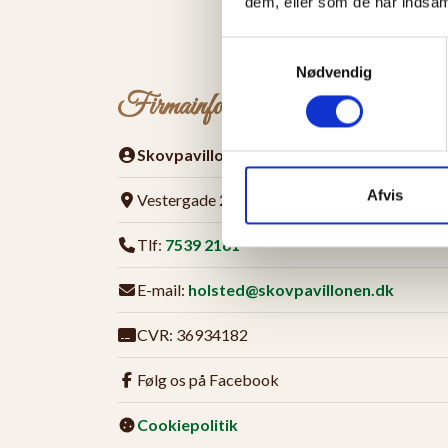
dem, eller som de har indsaml
Samtykkevalg
Nødvendig
Firmainfo
Skovpavillonen, Holsted Plantage
Afvis
Vestergade 23, 6670 Holsted
Tlf:
7539 2161
E-mail:
holsted@skovpavillonen.dk
CVR: 36934182
Følg os på Facebook
Cookiepolitik