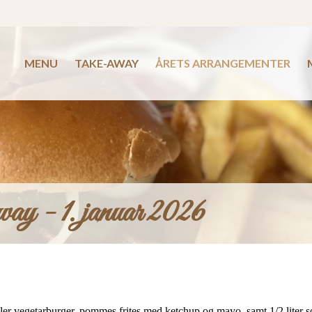
MENU
TAKE-AWAY
ÅRETS ARRANGEMENTER
ay - 1. januar 2026
ler vegetarburger, pommes frites med ketchup og mayo, samt 1/2 liter