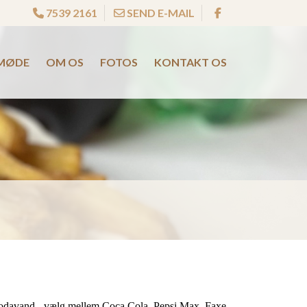
7539 2161
SEND E-MAIL
MØDE
OM OS
FOTOS
KONTAKT OS
 sodavand - vælg mellem Coca Cola, Pepsi Max, Faxe 