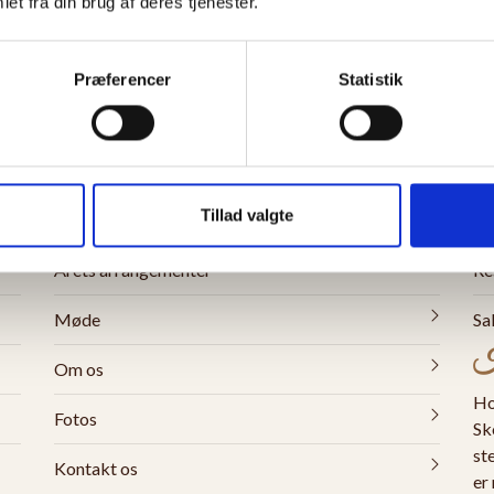
et fra din brug af deres tjenester.
Præferencer
Statistik
Quickmenu
Be
Menu
Bo
Tillad valgte
Take-away
Ho
Årets arrangementer
Re
Møde
Sa
H
Om os
Ho
Fotos
Sk
st
Kontakt os
er