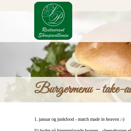
Gå
til
hovedindhold
Burgermenu - take-aw
1. januar og junkfood - match made in heaven :-)
Vi byder på hjemmelavede burgers - cheeseburger el