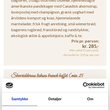
slagteren, 3 slags oste med tilbehør, hjemmebagte
amerikanske pandekager med Canadisk ahornsirup,
leverpostej med champignon, græsk yoghurt med
årstidens kompot og knas, hjemmelavede
marmelader, frisk frugt anretning, små wienerbrød,
bagerens rugbrød, franskbrød og rundstykker,
økologisk æble & appelsinjuice, kaffe & te.
Pris pr. person:
kr. 285,-
Min. antal 25 personer
- derunder kr. 315 pr. person
Skovridderens luksus brunch buffet (min. 25
personer)
Røræg, bacon, brunch pølser, 3 slags pålæg fra
slagteren, 3 slags lokale oste med tilbehør,
Samtykke
Detaljer
Om
hjemmebagte amerikanske pandekager med
Canadisk ahornsirup, hjemmelavet leverpostej med