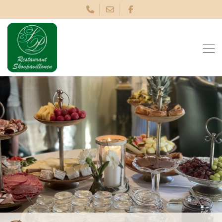
Gå
til
hovedindhold