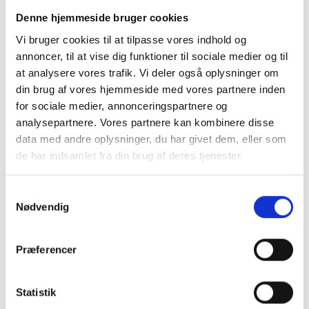
champignon, græsk yoghurt med årstidens kompot
Denne hjemmeside bruger cookies
og knas, butterdej med laks og flødeostcreme, tærte
Vi bruger cookies til at tilpasse vores indhold og
med løg og bacon, hjemmelavede marmelader, små
annoncer, til at vise dig funktioner til sociale medier og til
wienerbrød, bagerens rugbrød, franskbrød og
at analysere vores trafik. Vi deler også oplysninger om
rundstykker, økologisk æble & appelsinjuice, kaffe
din brug af vores hjemmeside med vores partnere inden
& te.
for sociale medier, annonceringspartnere og
Pris pr. person:
kr. 315,-
analysepartnere. Vores partnere kan kombinere disse
Min. antal 25 personer
data med andre oplysninger, du har givet dem, eller som
- derunder kr. 335 pr. person
de har indsamlet fra din brug af deres tjenester.
Samtykkevalg
Nødvendig
Præferencer
Statistik