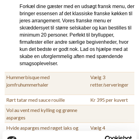
Forkæl dine gæster med en udsøgt fransk menu, der 
bringer essensen af det klassiske franske køkken til 
jeres arrangement. Vores franske menu er 
skræddersyet til større selskaber og kan bestilles til 
minimum 20 personer. Perfekt til bryllupper, 
firmafester eller andre særlige begivenheder, hvor 
kun det bedste er godt nok. Lad os hjælpe med at 
skabe en uforglemmelig aften med spændende 
smagsoplevelser.
Hummerbisque med
Vælg 3
jomfruhummerhaler
retter/serveringer
Rørt tatar med sauce rouille
Kr 395 per kuvert
Vol au vent med kylling og grønne
asparges
Hvide asparges med røget laks og
Vælg 4
sauce mousseline - kun i sæson
retter/serveringer