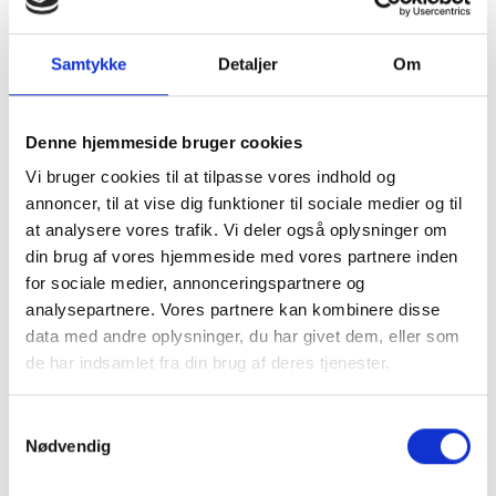
Østers på 3 måder
Kr 475 per kuvert
Gåserillette med chutney, cornichoner
Samtykke
Detaljer
Om
og grønt
Rosastegt andebryst med
Vælg 5
Denne hjemmeside bruger cookies
portvinssauce og lun rødkålsalat
retter/serveringer
Vi bruger cookies til at tilpasse vores indhold og
Vagtel med trøffelsauce og lun
Kr 545 per kuvert
annoncer, til at vise dig funktioner til sociale medier og til
druesalat
at analysere vores trafik. Vi deler også oplysninger om
din brug af vores hjemmeside med vores partnere inden
Bouillabaise med torsk, laks og
for sociale medier, annonceringspartnere og
muslinger
analysepartnere. Vores partnere kan kombinere disse
Coq au riesling med svampe
Vælg 6
data med andre oplysninger, du har givet dem, eller som
retter/serveringer
de har indsamlet fra din brug af deres tjenester.
Boeuf bourgignon med rodfrugter
Kr 615 per kuvert
Samtykkevalg
Oste med rabarberchutney, syltede
Nødvendig
nødder og hjemmebagt knækbrød
Gateau Marcel med bærkompot