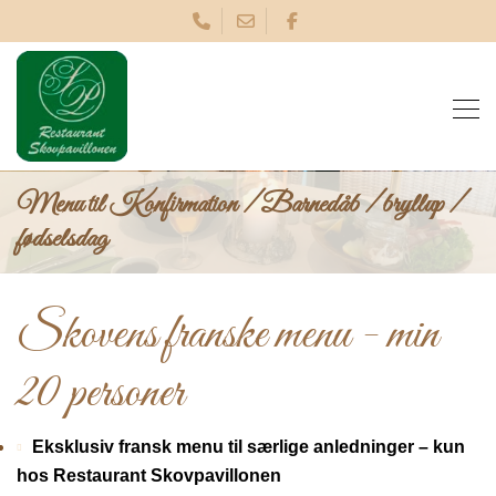
Skip
to
main
content
Menu til Konfirmation / Barnedåb / bryllup /
fødselsdag
Skovens franske menu - min
20 personer
Eksklusiv fransk menu til særlige anledninger – kun 
hos Restaurant Skovpavillonen